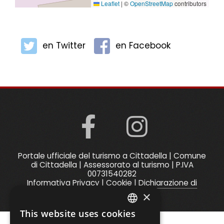
Leaflet
|
©
OpenStreetMap
contributors
en Twitter
en Facebook
facebook
insta
Portale ufficiale del turismo a Cittadella | Comune
di Cittadella | Assessorato al turismo | P.IVA
00731540282
Informativa Privacy
|
Cookie
|
Dichiarazione di
accessibilità
|
Credits
×
This website uses cookies
ENGLISH