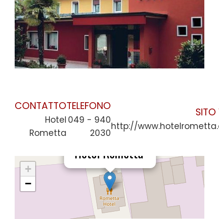
CONTATTO
TELEFONO
SITO
Hotel
049 - 940
http://www.hotelrometta
Rometta
2030
×
Hotel Rometta
+
−