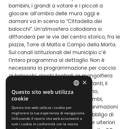
bambini, i grandi a votare e i piccoli a
giocare: all’ombra delle mura oggi e
domani va in scena la “Cittadella dei
balocchi”. Un’atmosfera collodiana si
diffonderà per le vie del centro storico, fra le
piazze, Torre di Malta e Campo della Marta.
Sui canali istituzionali del municipio c’è
l’intero programma al dettaglio. Non è
necessaria la programmazione per caccia
ai balocchi, giochi teatrali, la mongolfiera
×
dei sogni e le magiche bolle danzanti, il
giardino dei monelli, giochi di legno,
Questo sito web utilizza
ENGLISH
cookie
l’ambulanza dei pupazzi, truccabimbi,
ITALIAN
scodinzoliamo con i Dogames e animazioni
Questo sito web utilizza i cookie per
migliorare la tua esperienza di navigazione.
musicali. Per le altre attività per obbligo di
Utilizzando il nostro sito web acconsenti a
legge necessario il green pass. Per ulteriori
tutti i cookie in conformità con la nostra